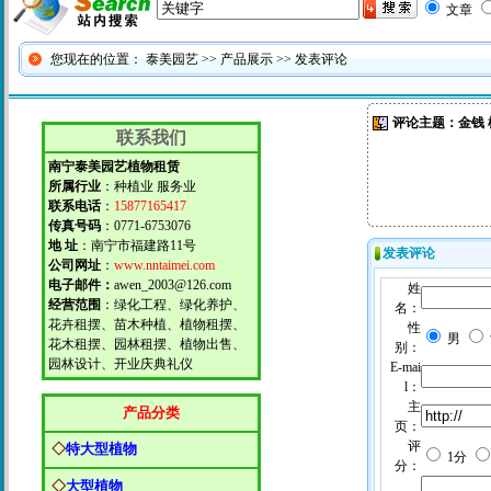
文章
您现在的位置：
泰美园艺
>>
产品展示
>> 发表评论
评论主题：金钱 
联系我们
南宁泰美园艺植物租赁
所属行业
：种植业 服务业
联系电话
：
15877165417
传真号码
：0771-6753076
地 址
：南宁市福建路11号
发表评论
公司网址
：
www.nntaimei.com
电子邮件：
awen_2003@126.com
姓
经营范围
：绿化工程、绿化养护、
名：
花卉租摆、苗木种植、植物租摆、
性
男
花木租摆、园林租摆、植物出售、
别：
园林设计、开业庆典礼仪
E-mai
l：
主
产品分类
页：
评
◇
特大型植物
1分
分：
◇
大型植物