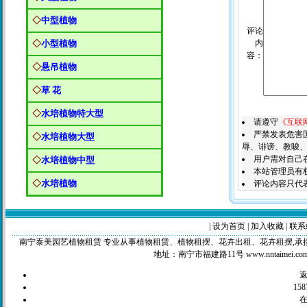
◇
中型植物
评论
◇
小型植物
内
容：
◇
悬吊植物
◇
草 花
◇
水培植物特大型
请遵守
《互联
严禁发表危害
◇
水培植物大型
辱、诽谤、教唆、
用户需对自己
◇
水培植物中型
本站管理员有
◇
水培植物
评论内容只代
|
设为首页
|
加入收藏
|
联系
南宁泰美园艺植物租赁 专业从事植物租赁、植物租摆、花卉出租、花卉租摆,承接工程苗木，绿化养
地址：南宁市福建路11号 www.nntaimei.c
158