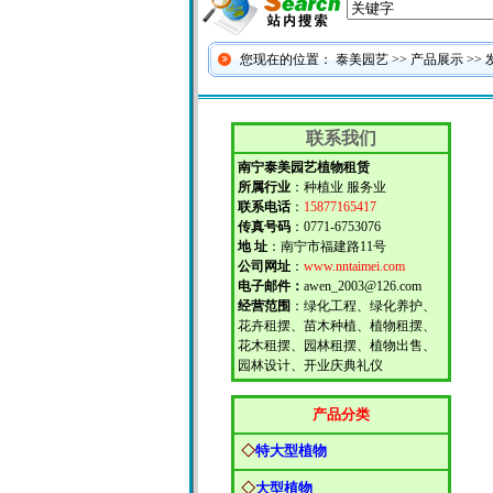
您现在的位置：
泰美园艺
>>
产品展示
>>
联系我们
南宁泰美园艺植物租赁
所属行业
：种植业 服务业
联系电话
：
15877165417
传真号码
：0771-6753076
地 址
：南宁市福建路11号
公司网址
：
www.nntaimei.com
电子邮件：
awen_2003@126.com
经营范围
：绿化工程、绿化养护、
花卉租摆、苗木种植、植物租摆、
花木租摆、园林租摆、植物出售、
园林设计、开业庆典礼仪
产品分类
◇
特大型植物
◇
大型植物