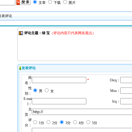
文章
下载
图片
 发表评论
评论主题：绿 宝
（评论内容只代表网友观点）
发表评论
姓
*
Oicq：
名：
性
Msn：
男
女
别：
E-mai
Icq：
l：
主
页：
评
1分
2分
3分
4分
5分
分：