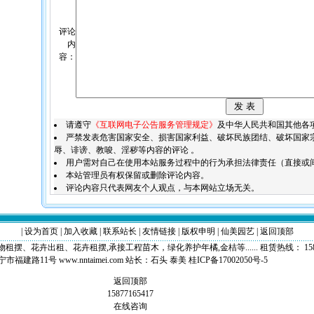
评论
内
容：
请遵守
《互联网电子公告服务管理规定》
及中华人民共和国其他各
严禁发表危害国家安全、损害国家利益、破坏民族团结、破坏国家
辱、诽谤、教唆、淫秽等内容的评论 。
用户需对自己在使用本站服务过程中的行为承担法律责任（直接或
本站管理员有权保留或删除评论内容。
评论内容只代表网友个人观点，与本网站立场无关。
|
设为首页
|
加入收藏
|
联系站长
|
友情链接
|
版权申明
|
仙美园艺
|
返回顶部
卉出租、花卉租摆,承接工程苗木，绿化养护年橘,金桔等...... 租赁热线： 158771654
福建路11号 www.nntaimei.com 站长：
石头
泰美
桂ICP备17002050号-5
返回顶部
15877165417
在线咨询