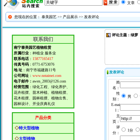
文章
您现在的位置：
泰美园艺
>>
产品展示
>> 发表评论
评论主题：绿萝
联系我们
南宁泰美园艺植物租赁
所属行业
：种植业 服务业
联系电话
：
15877165417
传真号码
：0771-6753076
地 址
：南宁市福建路11号
发表评论
公司网址
：
www.nntaimei.com
电子邮件：
awen_2003@126.com
姓
经营范围
：绿化工程、绿化养护、
名：
花卉租摆、苗木种植、植物租摆、
性
男
花木租摆、园林租摆、植物出售、
别：
园林设计、开业庆典礼仪
E-mai
l：
主
产品分类
页：
评
◇
特大型植物
1分
分：
◇
大型植物