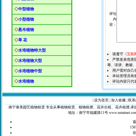
◇
中型植物
评论
◇
小型植物
内
容：
◇
悬吊植物
◇
草 花
◇
水培植物特大型
请遵守
《互联
严禁发表危害
◇
水培植物大型
辱、诽谤、教唆、
用户需对自己
◇
水培植物中型
本站管理员有
◇
水培植物
评论内容只代
|
设为首页
|
加入收藏
|
联系
南宁泰美园艺植物租赁 专业从事植物租赁、植物租摆、花卉出租、花卉租摆,承接工程苗木，绿化养
地址：南宁市福建路11号 www.nntaimei.c
158