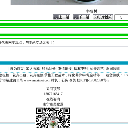
幸福 树
只代表网友观点，与本站立场无关！）
|
设为首页
|
加入收藏
|
联系站长
|
友情链接
|
版权申明
|
仙美园艺
|
返回顶部
卉出租、花卉租摆,承接工程苗木，绿化养护年橘,金桔等...... 租赁热线： 158771654
福建路11号 www.nntaimei.com 站长：
石头
泰美
桂ICP备17002050号-5
返回顶部
15877165417
在线咨询
南宁泰美盆景