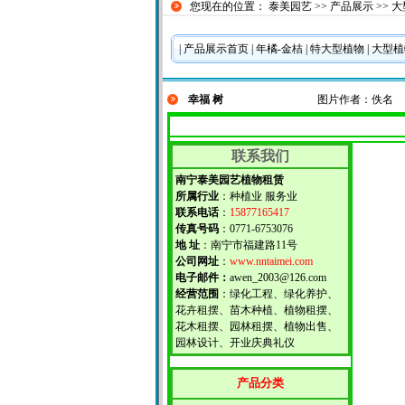
您现在的位置：
泰美园艺
>>
产品展示
>>
大
|
产品展示首页
|
年橘-金桔
|
特大型植物
|
大型
幸福 树
图片作者：佚名
联系我们
南宁泰美园艺植物租赁
所属行业
：种植业 服务业
联系电话
：
15877165417
传真号码
：0771-6753076
地 址
：南宁市福建路11号
公司网址
：
www.nntaimei.com
电子邮件：
awen_2003@126.com
经营范围
：绿化工程、绿化养护、
花卉租摆、苗木种植、植物租摆、
花木租摆、园林租摆、植物出售、
园林设计、开业庆典礼仪
产品分类