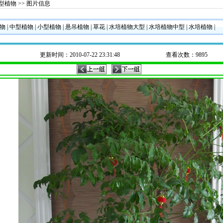
型植物
>> 图片信息
植物
|
中型植物
|
小型植物
|
悬吊植物
|
草花
|
水培植物大型
|
水培植物中型
|
水培植物
|
更新时间：2010-07-22 23:31:48
查看次数：9895