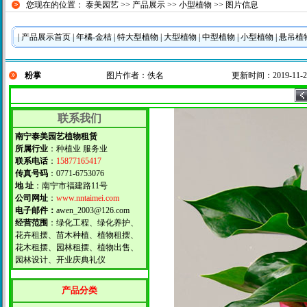
您现在的位置：
泰美园艺
>>
产品展示
>>
小型植物
>> 图片信息
|
产品展示首页
|
年橘-金桔
|
特大型植物
|
大型植物
|
中型植物
|
小型植物
|
悬吊植
粉掌
图片作者：佚名
更新时间：2019-11-23 
联系我们
南宁泰美园艺植物租赁
所属行业
：种植业 服务业
联系电话
：
15877165417
传真号码
：0771-6753076
地 址
：南宁市福建路11号
公司网址
：
www.nntaimei.com
电子邮件：
awen_2003@126.com
经营范围
：绿化工程、绿化养护、
花卉租摆、苗木种植、植物租摆、
花木租摆、园林租摆、植物出售、
园林设计、开业庆典礼仪
产品分类