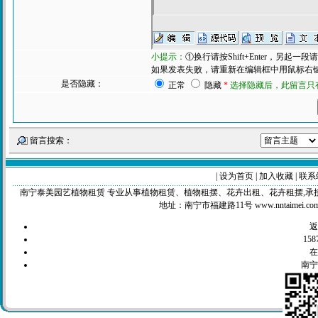
小提示：
①换行请按Shift+Enter，另起
如果发表失败，请重新在编辑框中用鼠标右键粘
是否隐藏：
正常
隐藏
*
选择隐藏后，此留言只
留言搜索：
|
设为首页
|
加入收藏
|
联系
南宁泰美园艺植物租赁 专业从事植物租赁、植物租摆、花卉出租、花卉租摆,承接工程苗木，绿化养
地址：南宁市福建路11号 www.nntaimei.c
158
南